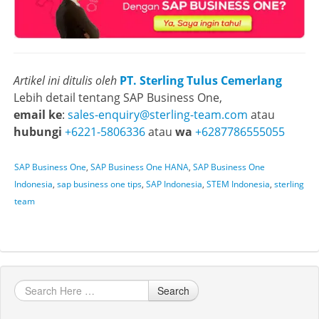
Artikel ini ditulis oleh
PT. Sterling Tulus Cemerlang
Lebih detail tentang SAP Business One,
email ke
:
sales-enquiry@sterling-team.com
atau
hubungi
+6221-5806336
atau
wa
+6287786555055
SAP Business One
,
SAP Business One HANA
,
SAP Business One
Indonesia
,
sap business one tips
,
SAP Indonesia
,
STEM Indonesia
,
sterling
team
Search