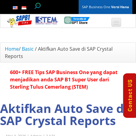
SAP Business One
Versi Hana
TOP 10 B1 TIPS
Home
/
Basic
/
Aktifkan Auto Save di SAP Crystal
Reports
General
600+ FREE Tips SAP Business One yang dapat
Finance & Accounting
menjadikan anda SAP B1 Super User dari
Sterling Tulus Cemerlang (STEM)
Inventory & Production
Master Data
Aktifkan Auto Save di
SAP Crystal Reports
Project Management
Purchasing A/P
Mei 4, 2026 |
Admin |
2,131