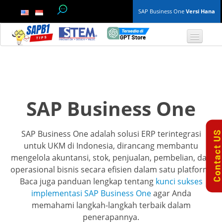
SAP Business One
Versi Hana
TOP 10 B1 TIPS
General
SAP Business One
Finance & Accounting
SAP Business One adalah solusi ERP terintegrasi
Inventory & Production
untuk UKM di Indonesia, dirancang membantu
mengelola akuntansi, stok, penjualan, pembelian, dan
Master Data
operasional bisnis secara efisien dalam satu platform.
Baca juga panduan lengkap tentang
kunci sukses
Project Management
implementasi SAP Business One
agar Anda
memahami langkah-langkah terbaik dalam
Purchasing A/P
penerapannya.