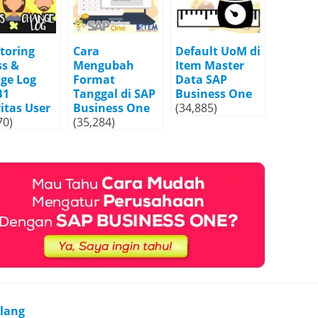
toring
Cara
Default UoM di
ss &
Mengubah
Item Master
ge Log
Format
Data SAP
B1
Tanggal di SAP
Business One
itas User
Business One
(34,885)
70)
(35,284)
rlang