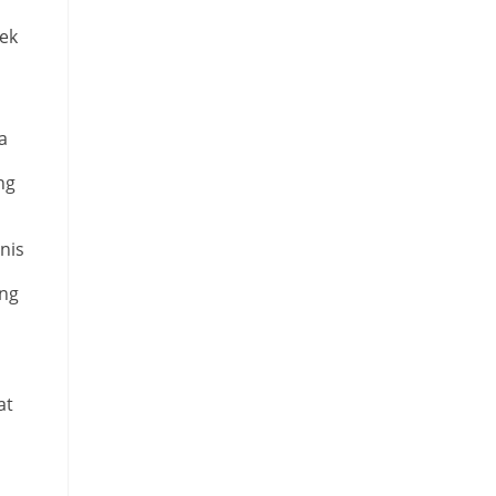
ek
a
ng
nis
ng
at