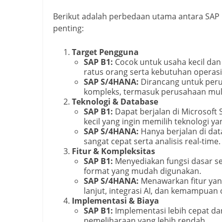
Berikut adalah perbedaan utama antara SAP
penting:
Target Pengguna
SAP B1:
Cocok untuk usaha kecil da
ratus orang serta kebutuhan operasi
SAP S/4HANA:
Dirancang untuk peru
kompleks, termasuk perusahaan mult
Teknologi & Database
SAP B1:
Dapat berjalan di Microsoft 
kecil yang ingin memilih teknologi 
SAP S/4HANA:
Hanya berjalan di d
sangat cepat serta analisis real-time.
Fitur & Kompleksitas
SAP B1:
Menyediakan fungsi dasar sep
format yang mudah digunakan.
SAP S/4HANA:
Menawarkan fitur yan
lanjut, integrasi AI, dan kemampuan o
Implementasi & Biaya
SAP B1:
Implementasi lebih cepat dan
pemeliharaan yang lebih rendah.