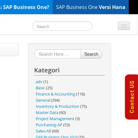
tu
SAP Business One?
SAP Business One
Versi Hana
TOP 10 B1 TIPS
General
Search
Finance & Accounting
Kategori
Inventory & Production
Master Data
adv
(1)
Project Management
Basic
(25)
Finance & Accounting
(118)
Purchasing A/P
General
(394)
Sales A/R
Inventory & Production
(75)
Master Data
(60)
SAP Business One 9.2
Project Management
(3)
SAP Business One 9.3
Purchasing-AP
(53)
Sales-AR
(69)
SAP Business One 10.0
SAP Business One 10.0
(25)