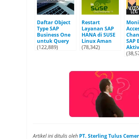
Daftar Object
Restart
Moni
Type SAP
Layanan SAP
Acce
Business One
HANA di SUSE
Chan
untuk Query
Linux Aman
SAP 
(122,889)
(78,342)
Aktiv
(38,5
Artikel ini ditulis oleh
PT. Sterling Tulus Ceme