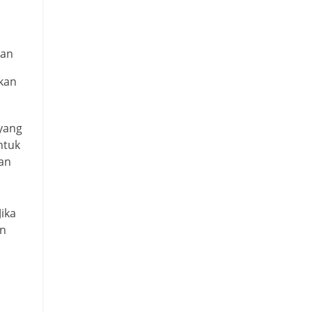
kan
kan
 yang
ntuk
dan
ika
an