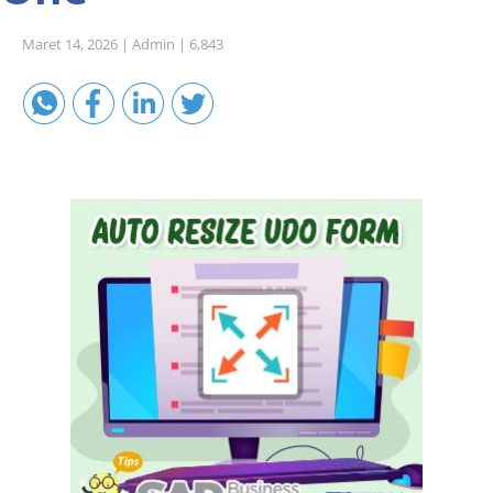
Sales A/R
Maret 14, 2026 |
Admin |
6,843
SAP Business One 9.2
SAP Business One 9.3
SAP Business One 10.0
Technical