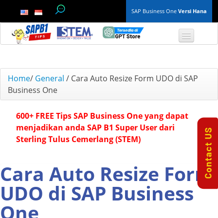
SAP Business One
Versi Hana
TOP 10 B1 TIPS
Home
/
General
/
Cara Auto Resize Form UDO di SAP
Business One
General
600+ FREE Tips SAP Business One yang dapat
Finance & Accounting
menjadikan anda SAP B1 Super User dari
Sterling Tulus Cemerlang (STEM)
Inventory & Production
Master Data
Cara Auto Resize Form
UDO di SAP Business
Project Management
One
Purchasing A/P