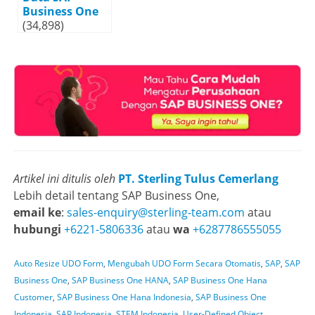
Business One
(34,898)
Artikel ini ditulis oleh
PT. Sterling Tulus Cemerlang
Lebih detail tentang SAP Business One,
email ke
:
sales-enquiry@sterling-team.com
atau
hubungi
+6221-5806336
atau
wa
+6287786555055
Auto Resize UDO Form
,
Mengubah UDO Form Secara Otomatis
,
SAP
,
SAP
Business One
,
SAP Business One HANA
,
SAP Business One Hana
Customer
,
SAP Business One Hana Indonesia
,
SAP Business One
Indonesia
,
SAP Indonesia
,
STEM Indonesia
,
User-Defined Object