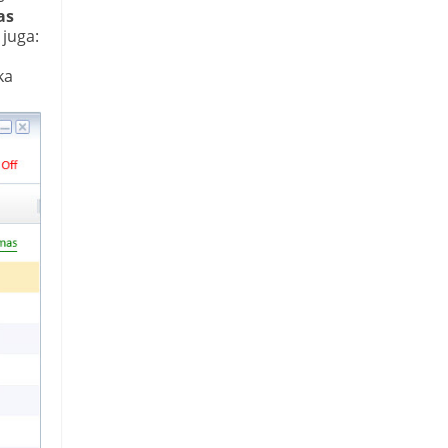
as
juga:
ka