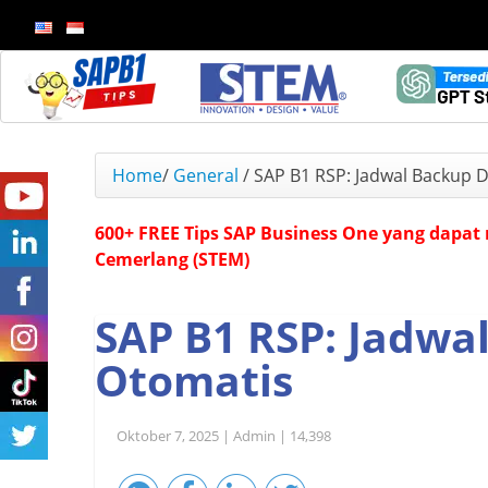
Home
/
General
/
SAP B1 RSP: Jadwal Backup 
600+ FREE Tips SAP Business One yang dapat 
Cemerlang (STEM)
SAP B1 RSP: Jadwa
Otomatis
Oktober 7, 2025 |
Admin |
14,398