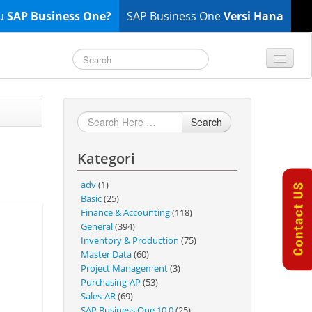
tu
SAP Business One?
SAP Business One
Versi Hana
TOP 10 B1 TIPS
General
Search
Finance & Accounting
Kategori
Inventory & Production
Master Data
adv
(1)
Project Management
Basic
(25)
Finance & Accounting
(118)
Purchasing A/P
General
(394)
Sales A/R
Inventory & Production
(75)
Master Data
(60)
SAP Business One 9.2
Project Management
(3)
SAP Business One 9.3
Purchasing-AP
(53)
Sales-AR
(69)
SAP Business One 10.0
SAP Business One 10.0
(25)