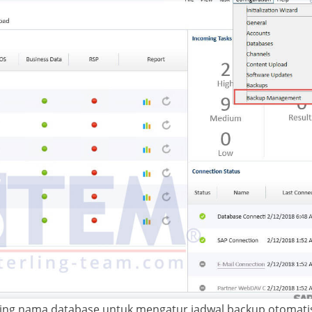
ing nama database untuk mengatur jadwal backup otomati