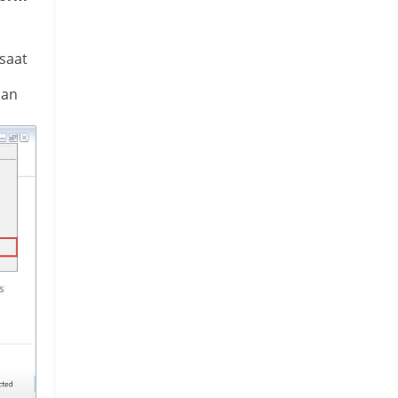
 saat
an