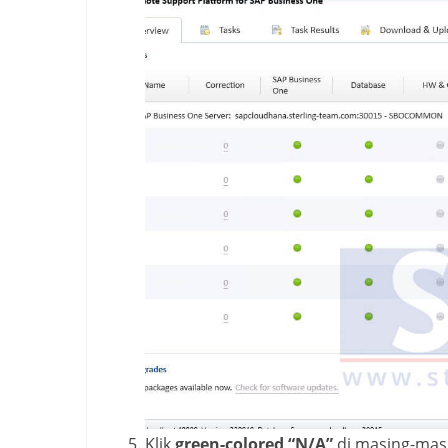
Klik
green-colored “N/A”
di masing-mas