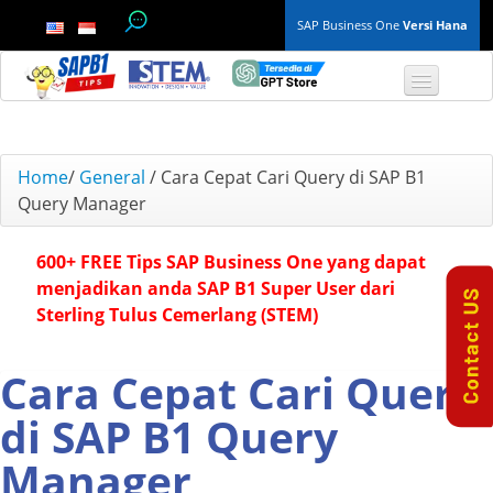
SAP Business One
Versi Hana
TOP 10 B1 TIPS
Home
/
General
/
Cara Cepat Cari Query di SAP B1
Query Manager
General
600+ FREE Tips SAP Business One yang dapat
Finance & Accounting
menjadikan anda SAP B1 Super User dari
Sterling Tulus Cemerlang (STEM)
Inventory & Production
Master Data
Cara Cepat Cari Query
di SAP B1 Query
Project Management
Manager
Purchasing A/P