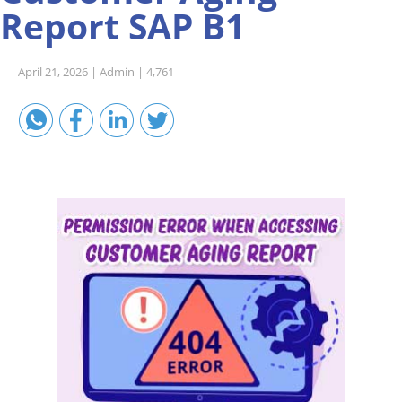
Report SAP B1
Sales A/R
SAP Business One 9.2
April 21, 2026 |
Admin |
4,761
SAP Business One 9.3
SAP Business One 10.0
Technical