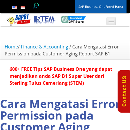
SAP Business One
Versi Hana
TOP 10 B1 TIPS
Home
/
Finance & Accounting
/
Cara Mengatasi Error
Permission pada Customer Aging Report SAP B1
General
600+ FREE Tips SAP Business One yang dapat
Finance & Accounting
menjadikan anda SAP B1 Super User dari
Sterling Tulus Cemerlang (STEM)
Inventory & Production
Master Data
Cara Mengatasi Error
Permission pada
Project Management
Customer Aging
Purchasing A/P