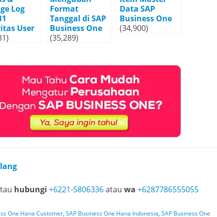
ge Log
Format
Data SAP
B1
Tanggal di SAP
Business One
itas User
Business One
(34,900)
81)
(35,289)
rlang
tau
hubungi
+6221-5806336
atau
wa
+6287786555055
ess One Hana Customer
,
SAP Business One Hana Indonesia
,
SAP Business One