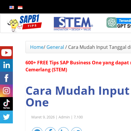
Home
/
General
/
Cara Mudah Input Tanggal d
600+ FREE Tips SAP Business One yang dapat 
Cemerlang (STEM)
Cara Mudah Input 
One
Maret 9, 2026 |
Admin |
7,100