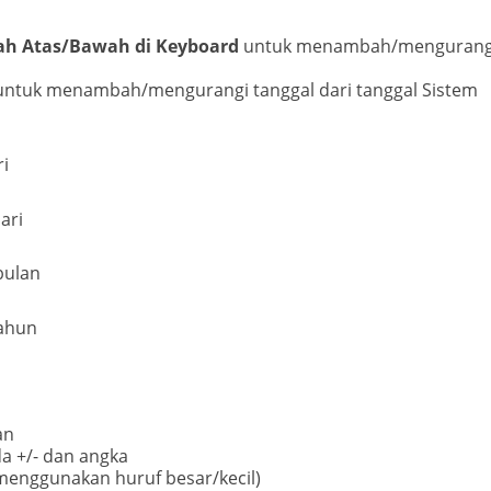
h Atas/Bawah di Keyboard
untuk menambah/mengurang
ntuk menambah/mengurangi tanggal dari tanggal Sistem
i
ari
bulan
ahun
an
a +/- dan angka
a menggunakan huruf besar/kecil)