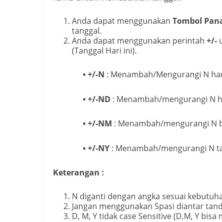
Anda dapat menggunakan
Tombol Pana
tanggal.
Anda dapat menggunakan perintah
+/-
u
(Tanggal Hari ini).
• +/-N
: Menambah/Mengurangi N har
• +/-ND
: Menambah/mengurangi N h
• +/-NM
: Menambah/mengurangi N 
• +/-NY
: Menambah/mengurangi N t
Keterangan :
N diganti dengan angka sesuai kebutuh
Jangan menggunakan Spasi diantar tand
D, M, Y tidak case Sensitive (D,M, Y bis