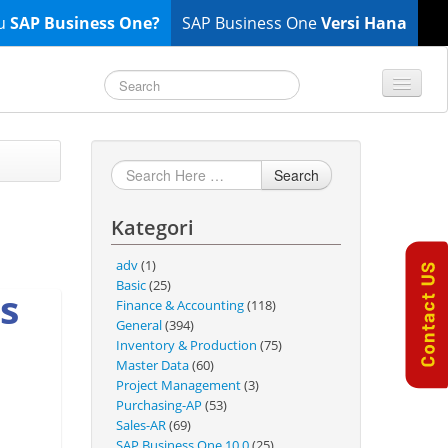
tu
SAP Business One?
SAP Business One
Versi Hana
TOP 10 B1 TIPS
General
Search
Finance & Accounting
Kategori
Inventory & Production
Master Data
adv
(1)
Project Management
Basic
(25)
s
Finance & Accounting
(118)
Purchasing A/P
General
(394)
Sales A/R
Inventory & Production
(75)
Master Data
(60)
SAP Business One 9.2
Project Management
(3)
SAP Business One 9.3
Purchasing-AP
(53)
Sales-AR
(69)
SAP Business One 10.0
SAP Business One 10.0
(25)