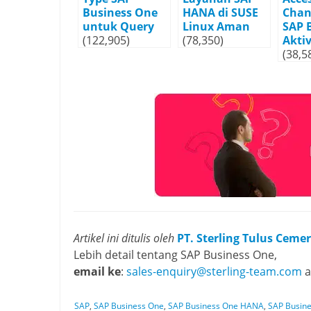
Business One
HANA di SUSE
Chan
untuk Query
Linux Aman
SAP 
(122,905)
(78,350)
Aktiv
(38,5
Artikel ini ditulis oleh
PT. Sterling Tulus Ceme
Lebih detail tentang SAP Business One,
email ke
:
sales-enquiry@sterling-team.com
a
SAP
,
SAP Business One
,
SAP Business One HANA
,
SAP Busin