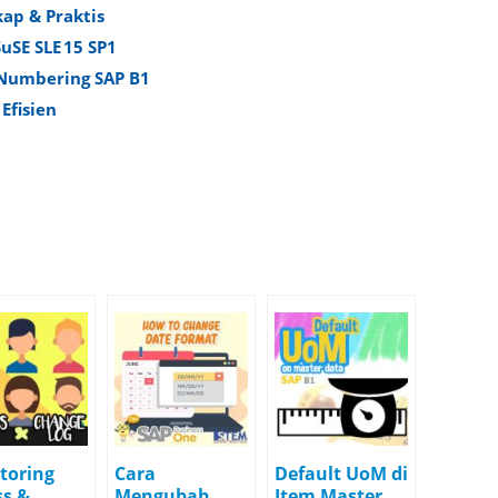
ap & Praktis
uSE SLE 15 SP1
 Numbering SAP B1
Efisien
toring
Cara
Default UoM di
ss &
Mengubah
Item Master