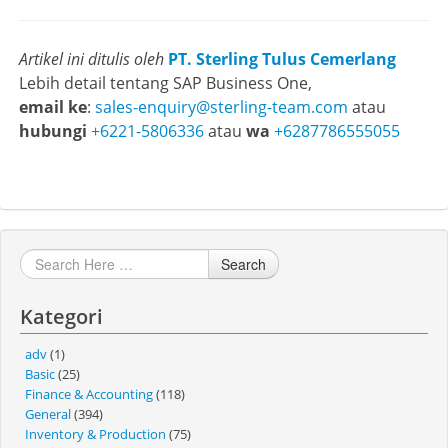
Artikel ini ditulis oleh
PT. Sterling Tulus Cemerlang
Lebih detail tentang SAP Business One,
email ke
:
sales-enquiry@sterling-team.com
atau
hubungi
+6221-5806336
atau
wa
+6287786555055
Search
Kategori
adv
(1)
Basic
(25)
Finance & Accounting
(118)
General
(394)
Inventory & Production
(75)