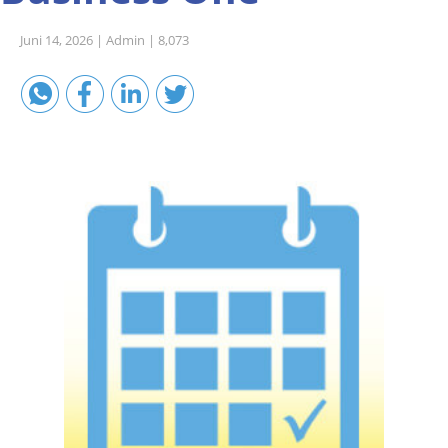
Sales A/R
Juni 14, 2026 |
Admin |
8,073
SAP Business One 9.2
SAP Business One 9.3
SAP Business One 10.0
Technical