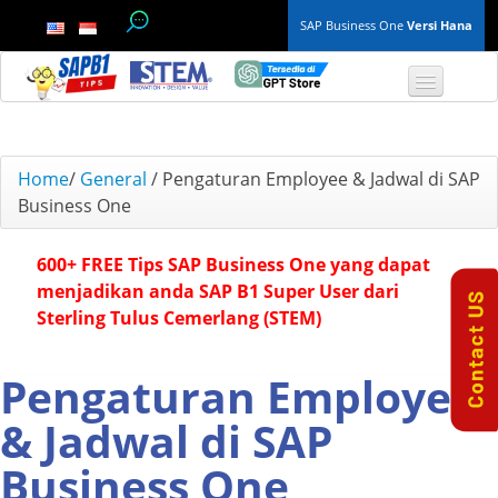
SAP Business One
Versi Hana
TOP 10 B1 TIPS
Home
/
General
/
Pengaturan Employee & Jadwal di SAP
Business One
General
600+ FREE Tips SAP Business One yang dapat
Finance & Accounting
menjadikan anda SAP B1 Super User dari
Sterling Tulus Cemerlang (STEM)
Inventory & Production
Master Data
Pengaturan Employee
& Jadwal di SAP
Project Management
Business One
Purchasing A/P