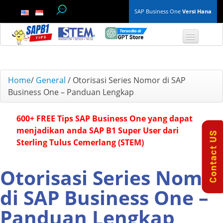
SAP Business One
Versi Hana
TOP 10 B1 TIPS
Home
/
General
/
Otorisasi Series Nomor di SAP
Business One – Panduan Lengkap
General
600+ FREE Tips SAP Business One yang dapat
Finance & Accounting
menjadikan anda SAP B1 Super User dari
Sterling Tulus Cemerlang (STEM)
Inventory & Production
Master Data
Otorisasi Series Nomor
di SAP Business One –
Project Management
Panduan Lengkap
Purchasing A/P