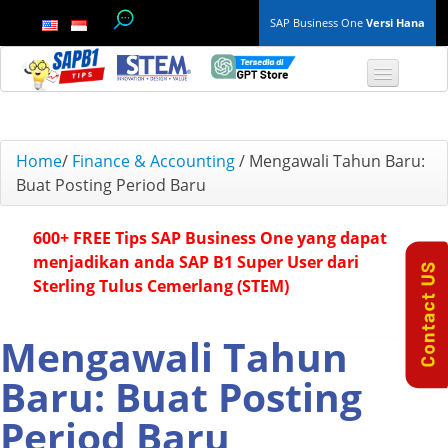
SAP Business One
Versi Hana
TOP 10 B1 TIPS
Home
/
Finance & Accounting
/
Mengawali Tahun Baru:
Buat Posting Period Baru
General
600+ FREE Tips SAP Business One yang dapat
Finance & Accounting
menjadikan anda SAP B1 Super User dari
Sterling Tulus Cemerlang (STEM)
Inventory & Production
Master Data
Mengawali Tahun
Baru: Buat Posting
Project Management
Period Baru
Purchasing A/P