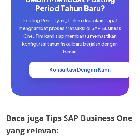
Period Tahun Baru?
Posting Period yang belum disiapkan dapat
menghambat proses transaksi di SAP Business
One. Tim kami siap membantu memastikan
konfigurasi tahun fiskal baru berjalan dengan
benar.
Konsultasi Dengan Kami
Baca juga Tips SAP Business One
yang relevan: