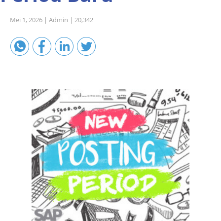
Sales A/R
Mei 1, 2026 |
Admin |
20,342
SAP Business One 9.2
SAP Business One 9.3
SAP Business One 10.0
Technical