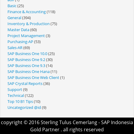
Basic
(25)
Finance & Accounting
(118)
General
(394)
Inventory & Production
(75)
Master Data
(60)
Project Management
(3)
Purchasing-AP
(53)
Sales-AR
(69)
SAP Business One 10.0
(25)
SAP Business One 9.2
(30)
SAP Business One 9.3
(14)
SAP Business One Hana
(11)
SAP Business One Web Client
(1)
SAP Crystal Reports
(36)
Support
(9)
Technical
(122)
Top 10 B1 Tips
(10)
Uncategorized @id
(9)
copyright © 2016
Sterling Tulus Cemerlang
- SAP Indonesia
Gold Partner . all rights reserved