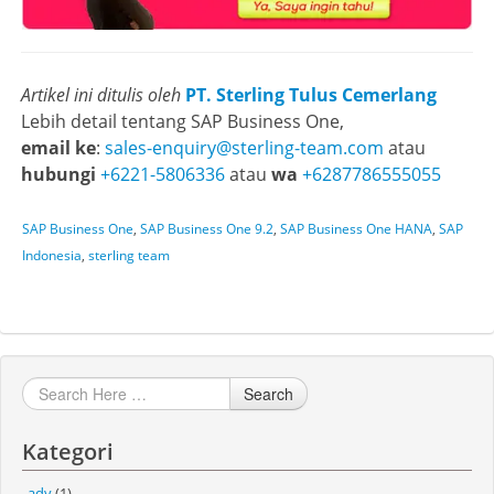
Artikel ini ditulis oleh
PT. Sterling Tulus Cemerlang
Lebih detail tentang SAP Business One,
email ke
:
sales-enquiry@sterling-team.com
atau
hubungi
+6221-5806336
atau
wa
+6287786555055
SAP Business One
,
SAP Business One 9.2
,
SAP Business One HANA
,
SAP
Indonesia
,
sterling team
Search
Kategori
adv
(1)