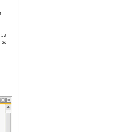
h
apa
isa