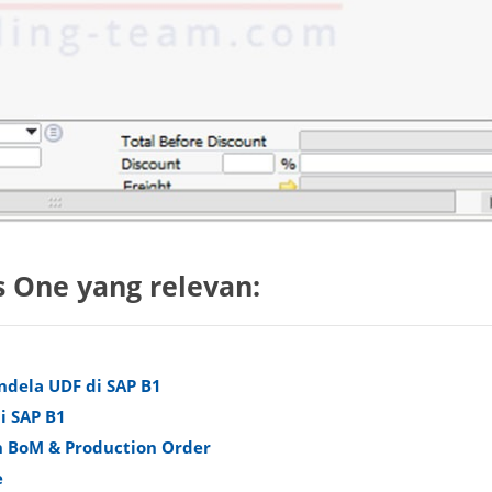
s One yang relevan:
dela UDF di SAP B1
i SAP B1
BoM & Production Order
e