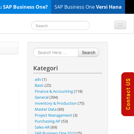
tu
SAP Business One?
SAP Business One
Versi Hana
TOP 10 B1 TIPS
General
Search
Finance & Accounting
Kategori
Inventory & Production
Master Data
adv
(1)
Project Management
Basic
(25)
Finance & Accounting
(118)
Purchasing A/P
General
(394)
Sales A/R
Inventory & Production
(75)
Master Data
(60)
SAP Business One 9.2
Project Management
(3)
SAP Business One 9.3
Purchasing-AP
(53)
Sales-AR
(69)
SAP Business One 10.0
SAP Business One 10.0
(25)