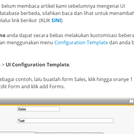
ih belum membaca artikel kami sebelumnya mengenai UI
e database berbeda, silahkan baca dan lihat untuk menamba
lui link berikut (KLIK
SINI
)
One
anda dapat secara bebas melakukan kustomisasi beber
engan menggunakan menu
Configuration Template
dan anda b
s >
UI Configuration Template
.
bagai contoh, lalu buatlah form Sales, klik hingga oranye 1
Edit Form and klik add Forms.