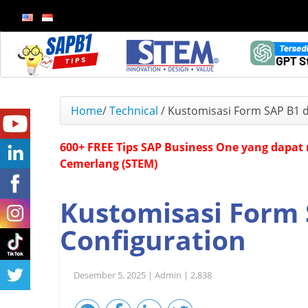
Home
/
Technical
/
Kustomisasi Form SAP B1 d
600+ FREE Tips SAP Business One yang dapat 
Cemerlang (STEM)
Kustomisasi Form 
Configuration
Desember 5, 2025 |
Admin |
2,838