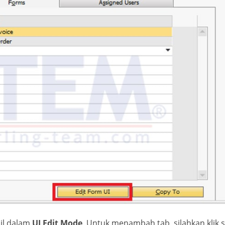
il dalam
UI Edit Mode
. Untuk menambah tab, silahkan klik s