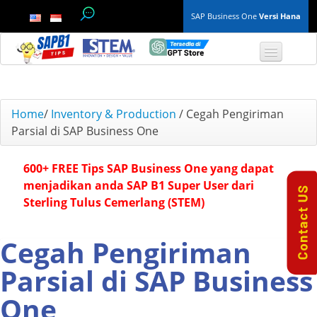
SAP Business One
Versi Hana
TOP 10 B1 TIPS
Home
/
Inventory & Production
/
Cegah Pengiriman
Parsial di SAP Business One
General
600+ FREE Tips SAP Business One yang dapat
Finance & Accounting
menjadikan anda SAP B1 Super User dari
Sterling Tulus Cemerlang (STEM)
Inventory & Production
Master Data
Cegah Pengiriman
Parsial di SAP Business
Project Management
One
Purchasing A/P