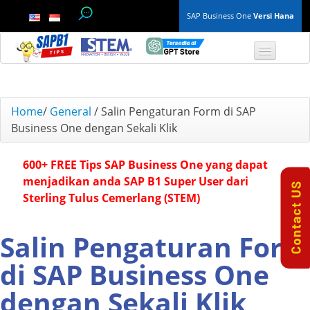
SAP Business One
Versi Hana
TOP 10 B1 TIPS
Home
/
General
/
Salin Pengaturan Form di SAP
Business One dengan Sekali Klik
General
600+ FREE Tips SAP Business One yang dapat
Finance & Accounting
menjadikan anda SAP B1 Super User dari
Sterling Tulus Cemerlang (STEM)
Inventory & Production
Master Data
Salin Pengaturan Form
di SAP Business One
Project Management
dengan Sekali Klik
Purchasing A/P