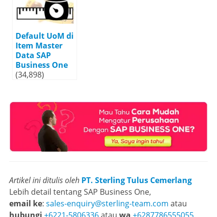
Default UoM di
Item Master
Data SAP
Business One
(34,898)
Artikel ini ditulis oleh
PT. Sterling Tulus Cemerlang
Lebih detail tentang SAP Business One,
email ke
:
sales-enquiry@sterling-team.com
atau
hubungi
+6221-5806336
atau
wa
+6287786555055