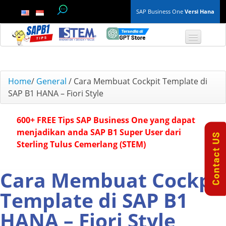
SAP Business One
Versi Hana
TOP 10 B1 TIPS
Home
/
General
/
Cara Membuat Cockpit Template di
SAP B1 HANA – Fiori Style
General
600+ FREE Tips SAP Business One yang dapat
Finance & Accounting
menjadikan anda SAP B1 Super User dari
Sterling Tulus Cemerlang (STEM)
Inventory & Production
Master Data
Cara Membuat Cockpit
Template di SAP B1
Project Management
HANA – Fiori Style
Purchasing A/P