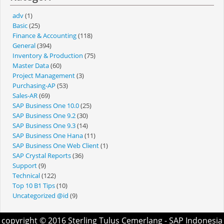
adv
(1)
Basic
(25)
Finance & Accounting
(118)
General
(394)
Inventory & Production
(75)
Master Data
(60)
Project Management
(3)
Purchasing-AP
(53)
Sales-AR
(69)
SAP Business One 10.0
(25)
SAP Business One 9.2
(30)
SAP Business One 9.3
(14)
SAP Business One Hana
(11)
SAP Business One Web Client
(1)
SAP Crystal Reports
(36)
Support
(9)
Technical
(122)
Top 10 B1 Tips
(10)
Uncategorized @id
(9)
copyright © 2016
Sterling Tulus Cemerlang
- SAP Indonesia