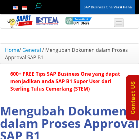
SAP Business One
Versi Hana
TOP 10 B1 TIPS
Home
/
General
/
Mengubah Dokumen dalam Proses
Approval SAP B1
General
600+ FREE Tips SAP Business One yang dapat
Finance & Accounting
menjadikan anda SAP B1 Super User dari
Sterling Tulus Cemerlang (STEM)
Inventory & Production
Master Data
Mengubah Dokumen
dalam Proses Approval
Project Management
SAP B1
Purchasing A/P