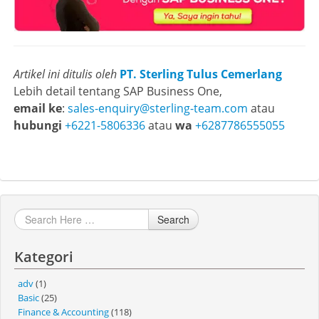
Artikel ini ditulis oleh
PT. Sterling Tulus Cemerlang
Lebih detail tentang SAP Business One,
email ke
:
sales-enquiry@sterling-team.com
atau
hubungi
+6221-5806336
atau
wa
+6287786555055
Search
Kategori
adv
(1)
Basic
(25)
Finance & Accounting
(118)