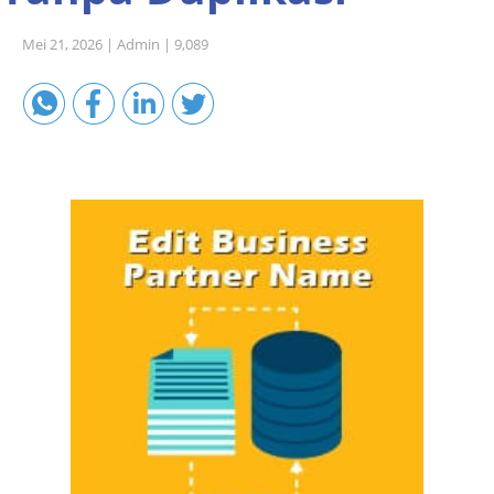
Sales A/R
Mei 21, 2026 |
Admin |
9,089
SAP Business One 9.2
SAP Business One 9.3
SAP Business One 10.0
Technical