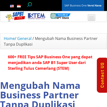
SAP Business One
Versi Hana
TOP 10 B1 TIPS
Home
/
General
/
Mengubah Nama Business Partner
Tanpa Duplikasi
General
600+ FREE Tips SAP Business One yang dapat
Finance & Accounting
menjadikan anda SAP B1 Super User dari
Sterling Tulus Cemerlang (STEM)
Inventory & Production
Master Data
Mengubah Nama
Business Partner
Project Management
Tanpa Duplikasi
Purchasing A/P