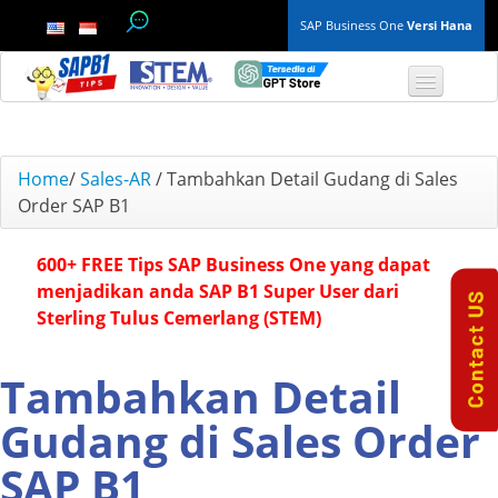
SAP Business One
Versi Hana
TOP 10 B1 TIPS
Home
/
Sales-AR
/
Tambahkan Detail Gudang di Sales
Order SAP B1
General
600+ FREE Tips SAP Business One yang dapat
Finance & Accounting
menjadikan anda SAP B1 Super User dari
Sterling Tulus Cemerlang (STEM)
Inventory & Production
Master Data
Tambahkan Detail
Gudang di Sales Order
Project Management
SAP B1
Purchasing A/P