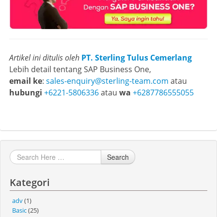
Artikel ini ditulis oleh
PT. Sterling Tulus Cemerlang
Lebih detail tentang SAP Business One,
email ke
:
sales-enquiry@sterling-team.com
atau
hubungi
+6221-5806336
atau
wa
+6287786555055
Search
Kategori
adv
(1)
Basic
(25)