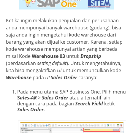
Ketika ingin melakukan penjualan dan perusahaan
anda mempunyai banyak warehouse (gudang), bisa
saja anda ingin mengetahui kode warehouse dari
barang yang akan dijual ke customer. Karena, setiap
kode warehouse mempunyai artian yang berbeda
misal Kode
Warehouse 03
untuk
Dropship
(berdasarkan
setting default
). Untuk mengetahuinya,
kita bisa mengaktifkan
UI
untuk memunculkan kode
Warehouse
pada
UI
Sales Order
caranya:
Pada menu utama SAP Business One, Pilih menu
S
ales-AR
>
Sales Order
atau alternatif lain
dengan cara pada bagian
S
earch
F
ield
ketik
Sales Order.