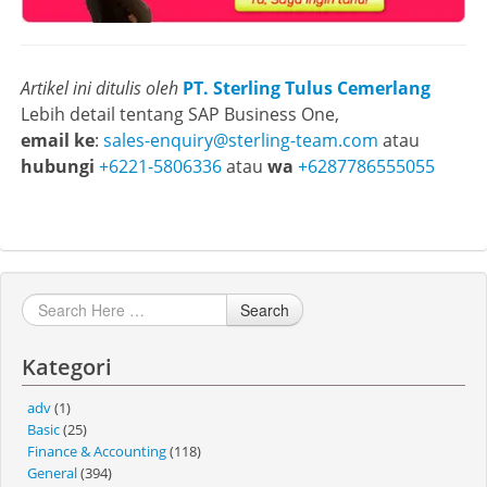
Artikel ini ditulis oleh
PT. Sterling Tulus Cemerlang
Lebih detail tentang SAP Business One,
email ke
:
sales-enquiry@sterling-team.com
atau
hubungi
+6221-5806336
atau
wa
+6287786555055
Search
Kategori
adv
(1)
Basic
(25)
Finance & Accounting
(118)
General
(394)