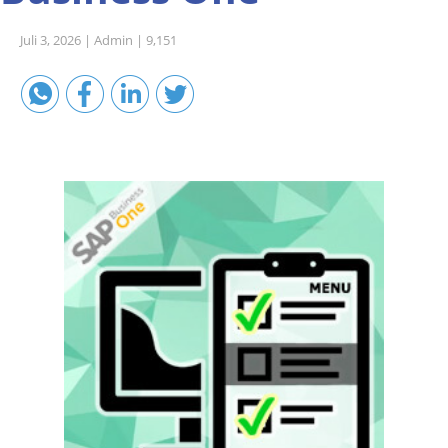
Sales A/R
Juli 3, 2026 |
Admin |
9,151
SAP Business One 9.2
SAP Business One 9.3
SAP Business One 10.0
Technical