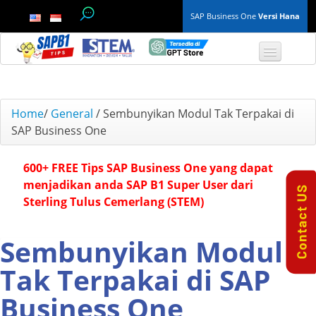
SAP Business One
Versi Hana
TOP 10 B1 TIPS
Home
/
General
/
Sembunyikan Modul Tak Terpakai di
SAP Business One
General
600+ FREE Tips SAP Business One yang dapat
Finance & Accounting
menjadikan anda SAP B1 Super User dari
Sterling Tulus Cemerlang (STEM)
Inventory & Production
Master Data
Sembunyikan Modul
Tak Terpakai di SAP
Project Management
Business One
Purchasing A/P