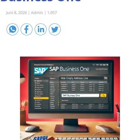
Sales A/R
Juni 8, 2026 |
Admin |
1,957
SAP Business One 9.2
SAP Business One 9.3
SAP Business One 10.0
Technical