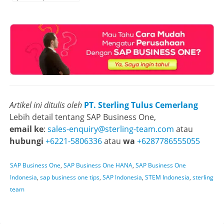
Artikel ini ditulis oleh
PT. Sterling Tulus Cemerlang
Lebih detail tentang SAP Business One,
email ke
:
sales-enquiry@sterling-team.com
atau
hubungi
+6221-5806336
atau
wa
+6287786555055
SAP Business One
,
SAP Business One HANA
,
SAP Business One
Indonesia
,
sap business one tips
,
SAP Indonesia
,
STEM Indonesia
,
sterling
team