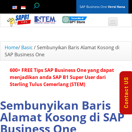
SAP Business One
Versi Hana
TOP 10 B1 TIPS
Home
/
Basic
/
Sembunyikan Baris Alamat Kosong di
SAP Business One
General
600+ FREE Tips SAP Business One yang dapat
Finance & Accounting
menjadikan anda SAP B1 Super User dari
Sterling Tulus Cemerlang (STEM)
Inventory & Production
Master Data
Sembunyikan Baris
Alamat Kosong di SAP
Project Management
Business One
Purchasing A/P